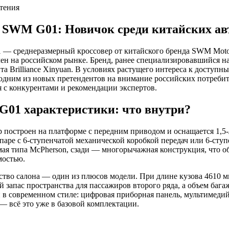
чтения
 SWM G01: Новичок среди китайских ав
— среднеразмерный кроссовер от китайского бренда SWM Motor
ен на российском рынке. Бренд, ранее специализировавшийся на
та Brilliance Xinyuan. В условиях растущего интереса к дост
 одним из новых претендентов на внимание российских потребит
 с конкурентами и рекомендации экспертов.
01 характеристики: что внутри?
р построен на платформе с передним приводом и оснащается 1
в паре с 6-ступенчатой механической коробкой передач или 6-ст
мая типа McPherson, сзади — многорычажная конструкция, что о
мостью.
тво салона — один из плюсов модели. При длине кузова 4610 м
 запас пространства для пассажиров второго ряда, а объем бага
в современном стиле: цифровая приборная панель, мультимедий
— всё это уже в базовой комплектации.