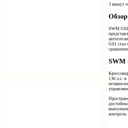
3 минут 
Обзор
SWM G01 
представл
автогиган
G01 стал
сравнения
SWM G
Кроссове
136 л.с. 
независи
управляе
Пространс
достойный
выполнен 
контроль 