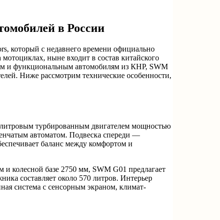
томобилей в России
s, который с недавнего времени официально
 мотоциклах, ныне входит в состав китайского
упным и функциональным автомобилям из КНР, SWM
елей. Ниже рассмотрим технические особенности,
,5-литровым турбированным двигателем мощностью
упенчатым автоматом. Подвеска спереди —
беспечивает баланс между комфортом и
м и колесной базе 2750 мм, SWM G01 предлагает
жника составляет около 570 литров. Интерьер
ная система с сенсорным экраном, климат-