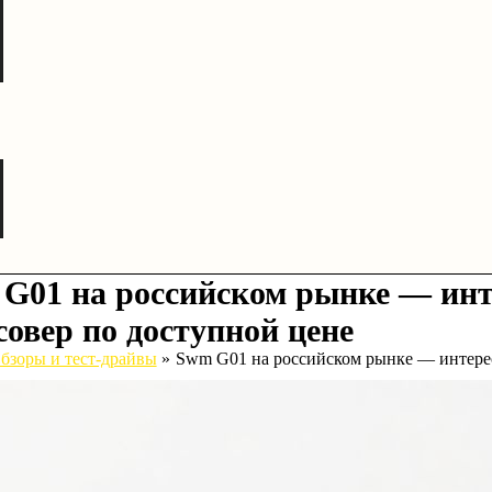
G01 на российском рынке — ин
совер по доступной цене
бзоры и тест-драйвы
Swm G01 на российском рынке — интере