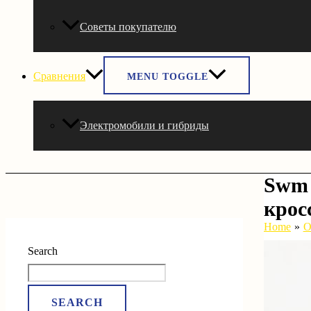
Советы покупателю
Сравнения
MENU TOGGLE
Электромобили и гибриды
Swm 
крос
Home
О
Search
SEARCH