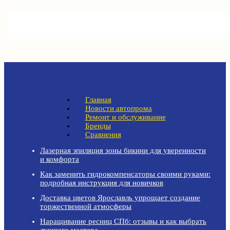
Главная
Новости автопрома
Ремонт и обслуживание
Бренды
Сравнения
Лазерная эпиляция зоны бикини для уверенности
и комфорта
Как заменить гидрокомпенсаторы своими руками:
подробная инструкция для новичков
Доставка цветов Ярославль упрощает создание
торжественной атмосферы
Наращивание ресниц СПб: отзывы и как выбрать