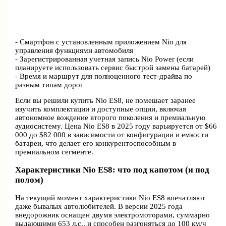
- Смартфон с установленным приложением Nio для
управления функциями автомобиля
- Зарегистрированная учетная запись Nio Power (если
планируете использовать сервис быстрой замены батарей)
- Время и маршрут для полноценного тест-драйва по
разным типам дорог
Если вы решили купить Nio ES8, не помешает заранее
изучить комплектации и доступные опции, включая
автономное вождение второго поколения и премиальную
аудиосистему. Цена Nio ES8 в 2025 году варьируется от $66
000 до $82 000 в зависимости от конфигурации и емкости
батареи, что делает его конкурентоспособным в
премиальном сегменте.
Характеристики Nio ES8: что под капотом (и под
полом)
На текущий момент характеристики Nio ES8 впечатляют
даже бывалых автолюбителей. В версии 2025 года
внедорожник оснащен двумя электромоторами, суммарно
выдающими 653 л.с., и способен разгоняться до 100 км/ч