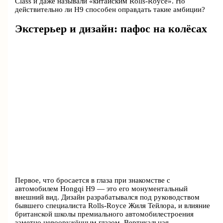
Class и даже называли «китайским Rolls-Royce». Но
действительно ли H9 способен оправдать такие амбиции?
Экстерьер и дизайн: пафос на колёсах
Первое, что бросается в глаза при знакомстве с
автомобилем Hongqi H9 — это его монументальный
внешний вид. Дизайн разрабатывался под руководством
бывшего специалиста Rolls-Royce Жиля Тейлора, и влияние
британской школы премиального автомобилестроения
заметно невооружённым глазом. Вертикальная