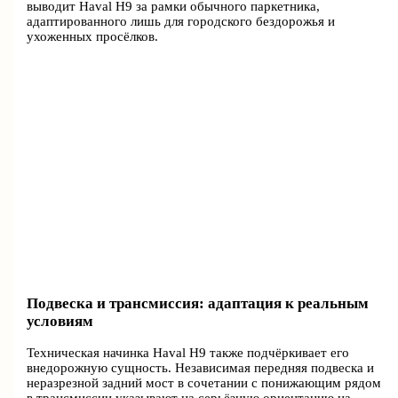
выводит Haval H9 за рамки обычного паркетника,
адаптированного лишь для городского бездорожья и
ухоженных просёлков.
Подвеска и трансмиссия: адаптация к реальным
условиям
Техническая начинка Haval H9 также подчёркивает его
внедорожную сущность. Независимая передняя подвеска и
неразрезной задний мост в сочетании с понижающим рядом
в трансмиссии указывают на серьёзную ориентацию на