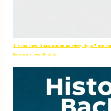
Замена свечей зажигания на chery tiggo 7 pro 
Новости автопрома
/ By
admin