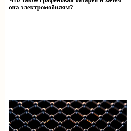
Что такое графеновая батарея и зачем
она электромобилям?