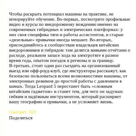
Чтобы раскрыть потенциал машины на практике, не
игнорируйте обучение. Во‑первых, посмотрите профильные
видео и курсы по внедорожному вождению именно на
современных гибридных и электрических платформах: у
них своя специфика тяги и работы ассистентов, и старые
«дизельные» привычки иногда мешают. Во‑вторых,
присоединяйтесь к сообществам владельцев китайских
внедорожников и гибридов: там делятся живыми отчётами о
расходе, реальном запасе хода на электротяге в разное
время года, опытом поездок в регионы и за границу.
В‑третьих, стоит один раз съездить на организованный
выезд или офф‑роуд‑клуб, где инструкторы расскажут, как
безопасно пользоваться всеми возможностями машины, от
электронных режимов до простой работы с давлением в
шинах. Тогда Leopard 5 перестанет быть «сложным
китайским гаджетом» и станет тем, для чего он задуман:
гибким и надёжным инструментом, который расширяет
вашу географию и привычки, а не усложняет жизнь.
Смотрят:
323
Поделиться