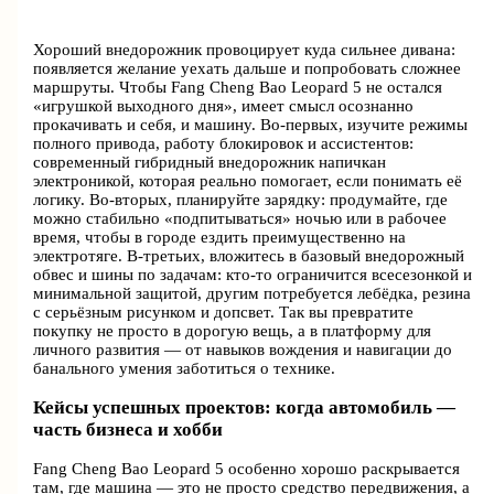
Хороший внедорожник провоцирует куда сильнее дивана:
появляется желание уехать дальше и попробовать сложнее
маршруты. Чтобы Fang Cheng Bao Leopard 5 не остался
«игрушкой выходного дня», имеет смысл осознанно
прокачивать и себя, и машину. Во‑первых, изучите режимы
полного привода, работу блокировок и ассистентов:
современный гибридный внедорожник напичкан
электроникой, которая реально помогает, если понимать её
логику. Во‑вторых, планируйте зарядку: продумайте, где
можно стабильно «подпитываться» ночью или в рабочее
время, чтобы в городе ездить преимущественно на
электротяге. В‑третьих, вложитесь в базовый внедорожный
обвес и шины по задачам: кто-то ограничится всесезонкой и
минимальной защитой, другим потребуется лебёдка, резина
с серьёзным рисунком и допсвет. Так вы превратите
покупку не просто в дорогую вещь, а в платформу для
личного развития — от навыков вождения и навигации до
банального умения заботиться о технике.
Кейсы успешных проектов: когда автомобиль —
часть бизнеса и хобби
Fang Cheng Bao Leopard 5 особенно хорошо раскрывается
там, где машина — это не просто средство передвижения, а