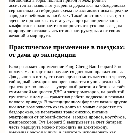
мегаполиса в горы: полный привод и электронные
ассистенты позволяют уверенно держаться на обледенелых
серпантинах, а гибридная схема не заставляет искать редкие
зарядки в небольших посёлках. Такой опыт показывает, что
здесь не про «показать статус», а про расширение зоны
комфорта: вы начинаете планировать отпуск или выезд на
природу не отталкиваясь от инфраструктуры, а от своих
желаний и маршрута.
Практическое применение в поездках:
от дачи до экспедиции
Если разложить применение Fang Cheng Bao Leopard 5 по
полочкам, то картина получается довольно прагматичная.
Для дачников и тех, кто еженедельно мотыляется по трассе,
гибридный внедорожник превращается в универсальный
транспорт: по шоссе — уверенный разгон и обгоны за счёт
суммарной мощности ДВС и электромоторов, на разбитой
грунтовке к дому — грамотная работа подвески и режимы
полного привода. В экспедиционном формате важны другие
нюансы: возможность ехать долго на малых скоростях по
бездорожью, не перегревая трансмиссию, питание
электроники от onboard-систем, зарядка дронов, ноутбуков,
компрессоров. Тут Leopard 5 выигрывает за счёт батареи:
часть маршрута можно проходить на электроходу,
уменьшая расход и шум, а двигатель использовать как