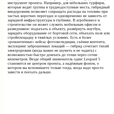
инструмент проекта. Например, для небольших турфирм,
которые водят группы в труднодоступные места, гибридный
внедорожник позволяет сокращать расходы на топливо при
частых коротких переездах и одновременно не зависеть от
зарядной инфраструктуры в глубинке. В агробизнесе и
строительстве он может служить мобильным офисом и
разведчиком: подъехать к объекту, развёрнуть ноутбук,
зарядить оборудование от бортовой сети, объехать поле или
стройплощадку в тяжёлых условиях. Есть и более
«романтичные» кейсы: фотоэкспедиции, съёмки контента,
эксплоринг заброшенных локаций — гибрид сочетает тихий
электрорежим (когда важно не шуметь и не чадить) с
возможностью быстро домчать до точки через сотни
километров. Везде общий знаменатель один: Leopard 5
становится не центром проекта, а надёжным фоном, о
котором вы вспоминаете только тогда, когда надо просто
завести и поехать дальше.