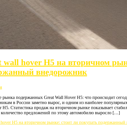
t wall hover H5 на вторичном ры
ржанный внедорожник
я
 рынка подержанных Great Wall Hover H5: что происходит сего
икам в России заметно вырос, и одним из наиболее популярных
r H5. Статистика продаж на вторичном рынке показывает стабил
у количество предложений по этому автомобилю выросло […]
l hover H5 на вторичном рынке: стоит ли покупать подержанны