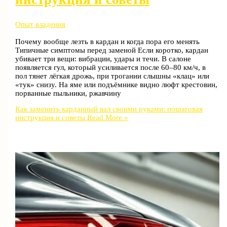
Опыт владения
Почему вообще лезть в кардан и когда пора его менять
Типичные симптомы перед заменой Если коротко, кардан
убивает три вещи: вибрации, удары и течи. В салоне
появляется гул, который усиливается после 60–80 км/ч, в
пол тянет лёгкая дрожь, при трогании слышны «клац» или
«тук» снизу. На яме или подъёмнике видно люфт крестовин,
порванные пыльники, ржавчину
Как заменить карданный вал своими руками: пошаговая
инструкция и советы
Read More »