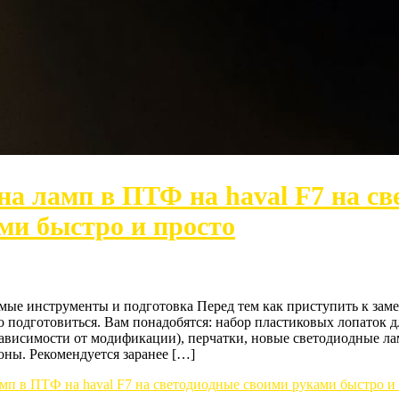
на ламп в ПТФ на haval F7 на с
ми быстро и просто
мые инструменты и подготовка Перед тем как приступить к заме
 подготовиться. Вам понадобятся: набор пластиковых лопаток д
зависимости от модификации), перчатки, новые светодиодные ла
оны. Рекомендуется заранее […]
мп в ПТФ на haval F7 на светодиодные своими руками быстро и