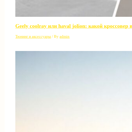
Geely coolray или haval jolion: какой кроссовер
Тюнинг и аксессуары
/ By
admin