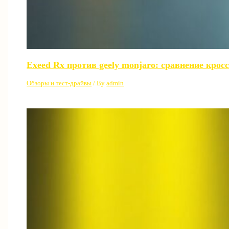
Exeed Rx против geely monjaro: сравнение крос
Обзоры и тест-драйвы
/ By
admin