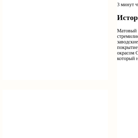
3 минут 
Истор
Матовый о
стремили
заводски
покрытием
окрасом 
который н