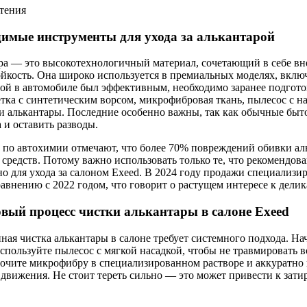
чтения
димые инструменты для ухода за алькантарой
ра — это высокотехнологичный материал, сочетающий в себе 
йкость. Она широко используется в премиальных моделях, включ
рой в автомобиле был эффективным, необходимо заранее подгот
тка с синтетическим ворсом, микрофибровая ткань, пылесос с н
и алькантары. Последние особенно важны, так как обычные быт
 и оставить разводы.
 по автохимии отмечают, что более 70% повреждений обивки ал
средств. Потому важно использовать только те, что рекомендо
о для ухода за салоном Exeed. В 2024 году продажи специализ
авнению с 2022 годом, что говорит о растущем интересе к дели
вый процесс чистки алькантары в салоне Exeed
ая чистка алькантары в салоне требует системного подхода. На
спользуйте пылесос с мягкой насадкой, чтобы не травмировать в
очите микрофибру в специализированном растворе и аккуратно 
движения. Не стоит тереть сильно — это может привести к зати