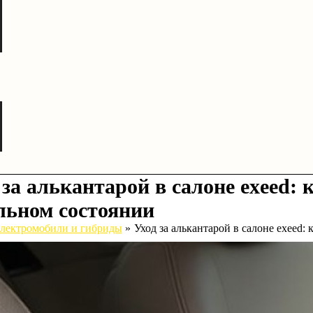
 за алькантарой в салоне exeed: 
льном состоянии
лектромобили и гибриды
Уход за алькантарой в салоне exeed: