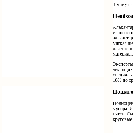
3 минут 
Необхо
Альканта
износосто
альканта
мягкая ще
для чистк
материала
Эксперты
чистящих 
специальн
18% по ср
Пошаго
Полноценн
мусора. И
пятен. См
круговые 