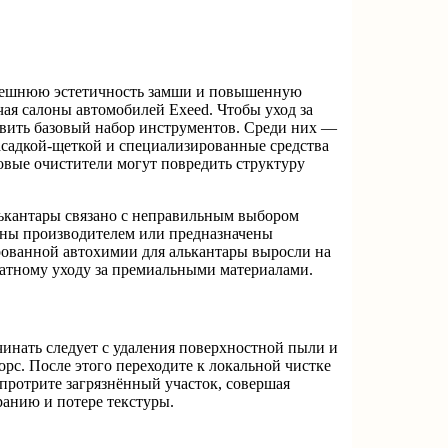
внешнюю эстетичность замши и повышенную
ая салоны автомобилей Exeed. Чтобы уход за
овить базовый набор инструментов. Среди них —
асадкой-щеткой и специализированные средства
овые очистители могут повредить структуру
ькантары связано с неправильным выбором
ваны производителем или предназначены
ированной автохимии для алькантары выросли на
катному уходу за премиальными материалами.
чинать следует с удаления поверхностной пыли и
орс. После этого переходите к локальной чистке
протрите загрязнённый участок, совершая
ранию и потере текстуры.