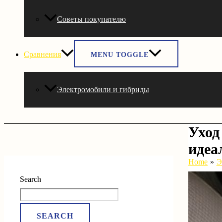
Советы покупателю
Сравнения
MENU TOGGLE
Электромобили и гибриды
Уход
идеа
Home
Э
Search
SEARCH