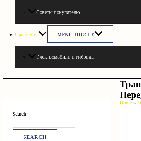
Советы покупателю
Сравнения
MENU TOGGLE
Электромобили и гибриды
Тран
Пере
Home
О
Search
SEARCH