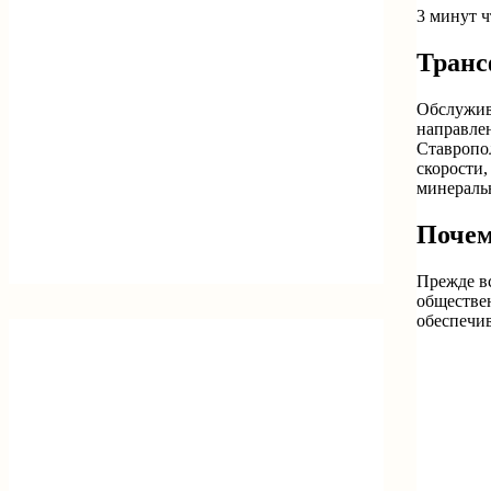
3 минут 
Транс
Обслужива
направле
Ставропол
скорости,
минераль
Почем
Прежде вс
обществе
обеспечив