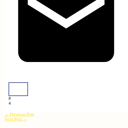
8
4
←
Previous Post
Next Post
→