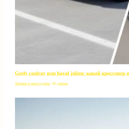
Geely coolray или haval jolion: какой кроссовер
Тюнинг и аксессуары
/ By
admin