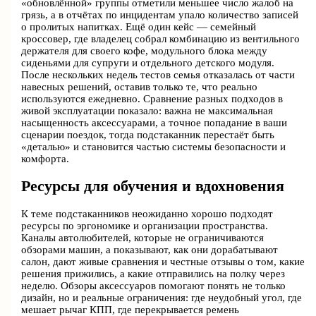
«обновлённой» группы отметили меньшее число жалоб на
грязь, а в отчётах по инцидентам упало количество записей
о пролитых напитках. Ещё один кейс — семейный
кроссовер, где владелец собрал комбинацию из вентильного
держателя для своего кофе, модульного блока между
сиденьями для супруги и отдельного детского модуля.
После нескольких недель тестов семья отказалась от части
навесных решений, оставив только те, что реально
используются ежедневно. Сравнение разных подходов в
живой эксплуатации показало: важна не максимальная
насыщенность аксессуарами, а точное попадание в ваши
сценарии поездок, тогда подстаканник перестаёт быть
«деталью» и становится частью системы безопасности и
комфорта.
Ресурсы для обучения и вдохновения
К теме подстаканников неожиданно хорошо подходят
ресурсы по эргономике и организации пространства.
Каналы автолюбителей, которые не ограничиваются
обзорами машин, а показывают, как они дорабатывают
салон, дают живые сравнения и честные отзывы о том, какие
решения прижились, а какие отправились на полку через
неделю. Обзоры аксессуаров помогают понять не только
дизайн, но и реальные ограничения: где неудобный угол, где
мешает рычаг КПП, где перекрывается ремень