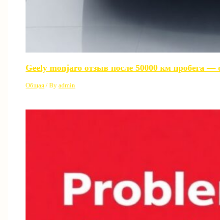
Geely monjaro отзыв после 50000 км пробега —
Общая
/ By
admin