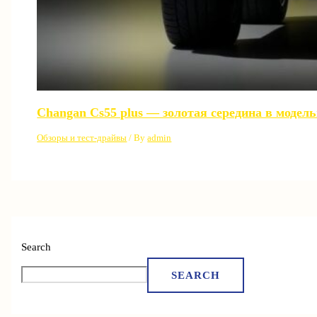
Changan Cs55 plus — золотая середина в модел
Обзоры и тест-драйвы
/ By
admin
Search
SEARCH