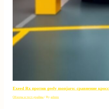
Exeed Rx против geely monjaro: сравнение крос
Обзоры и тест-драйвы
/ By
admin