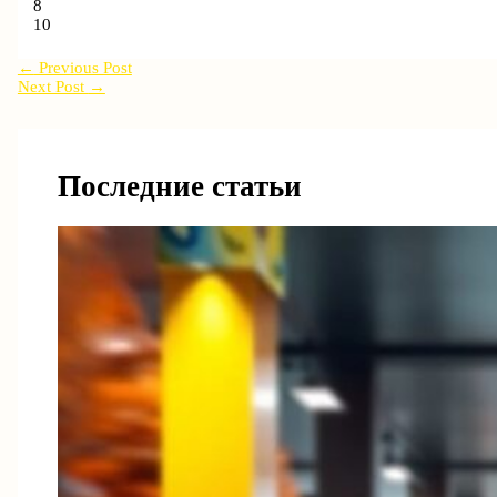
8
10
←
Previous Post
Next Post
→
Последние статьи