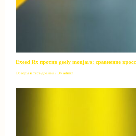
Exeed Rx против geely monjaro: сравнение крос
Обзоры и тест-драйвы
/ By
admin