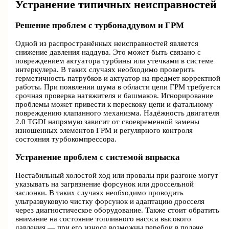
Устранение типичных неисправностей
Решение проблем с турбонаддувом и ГРМ
Одной из распространённых неисправностей является
снижение давления наддува. Это может быть связано с
повреждением актуатора турбины или утечками в системе
интеркулера. В таких случаях необходимо проверить
герметичность патрубков и актуатор на предмет корректной
работы. При появлении шума в области цепи ГРМ требуется
срочная проверка натяжителя и башмаков. Игнорирование
проблемы может привести к перескоку цепи и фатальному
повреждению клапанного механизма. Надёжность двигателя
2.0 TGDI напрямую зависит от своевременной замены
изношенных элементов ГРМ и регулярного контроля
состояния турбокомпрессора.
Устранение проблем с системой впрыска
Нестабильный холостой ход или провалы при разгоне могут
указывать на загрязнение форсунок или дроссельной
заслонки. В таких случаях необходимо проводить
ультразвуковую чистку форсунок и адаптацию дросселя
через диагностическое оборудование. Также стоит обратить
внимание на состояние топливного насоса высокого
давления — при его износе возможны перебои в подаче