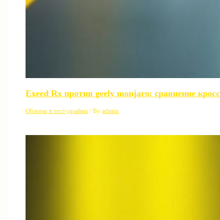
Exeed Rx против geely monjaro: сравнение крос
Обзоры и тест-драйвы
/ By
admin