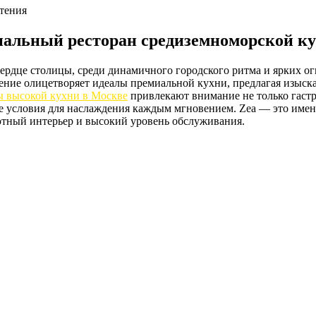
чтения
альный ресторан средиземноморской ку
ердце столицы, среди динамичного городского ритма и ярких ог
дение олицетворяет идеалы премиальной кухни, предлагая изыс
ы высокой кухни в Москве
привлекают внимание не только гастр
 условия для наслаждения каждым мгновением. Zea — это именно
ютный интерьер и высокий уровень обслуживания.