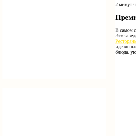
2 минут 
Преми
В самом с
Это заве
Ресторан
идеальные
блюда, у