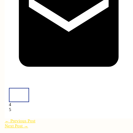
4
5
←
Previous Post
Next Post
→