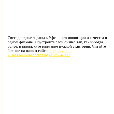
Светодиодные экраны в Уфе — это инновации и качества в
одном флаконе. Обустройте свой бизнес так, как никогда
ранее, и привлеките внимание нужной аудитории. Читайте
больше на нашем сайте:
https://xn---
.
-8sbeiaecwv1aedc7ads3ng7a.xn--p1ai/