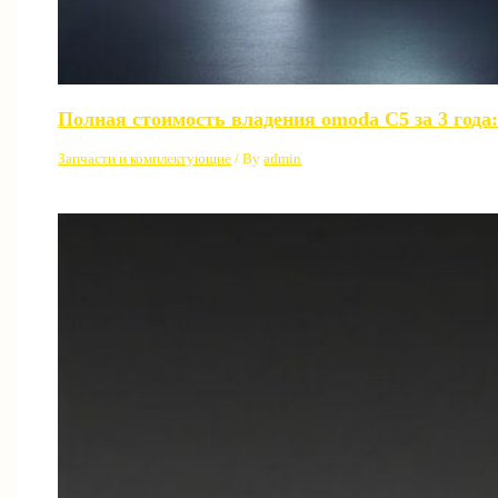
Полная стоимость владения omoda C5 за 3 года:
Запчасти и комплектующие
/ By
admin