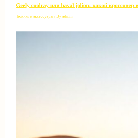
Geely coolray или haval jolion: какой кроссовер
Тюнинг и аксессуары
/ By
admin