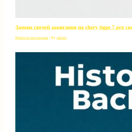
Замена свечей зажигания на chery tiggo 7 pro 
Новости автопрома
/ By
admin