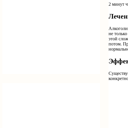
2 минут 
Лечен
Алкоголиз
не только
этой слож
потом. Пр
нормальн
Эффек
Существуе
конкретно