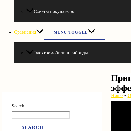
Советы покупателю
Сравнения
MENU TOGGLE
Электромобили и гибриды
Прин
эффе
Home
О
Search
SEARCH