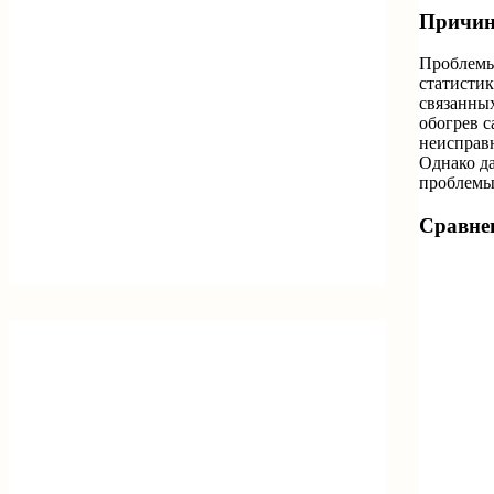
Причины
Проблемы
статистик
связанны
обогрев с
неисправн
Однако да
проблемы
Сравне