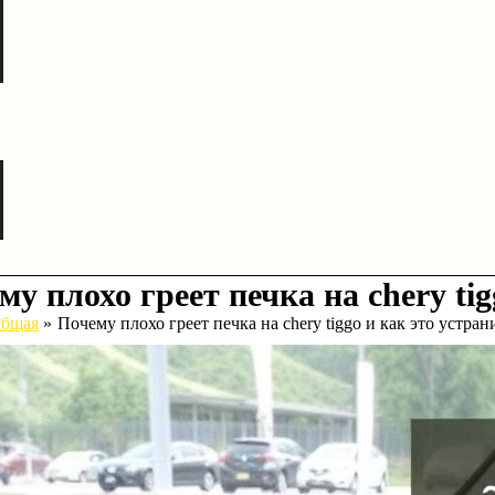
му плохо греет печка на chery ti
бщая
Почему плохо греет печка на chery tiggo и как это устран