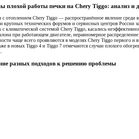
 плохой работы печки на Chery Tiggo: анализ и 
 с отоплением Chery Tiggo — распространённое явление среди 
и крупных технических форумов и сервисных центров России за 
х с климатической системой Chery Tiggo, касались неэффективн
алона при работающем двигателе, неравномерное распределение 
ости чаще всего проявляются в моделях Chery Tiggo первого и 
же в новых Tiggo 4 и Tiggo 7 отмечаются случаи плохого обогр
.
ние разных подходов к решению проблемы