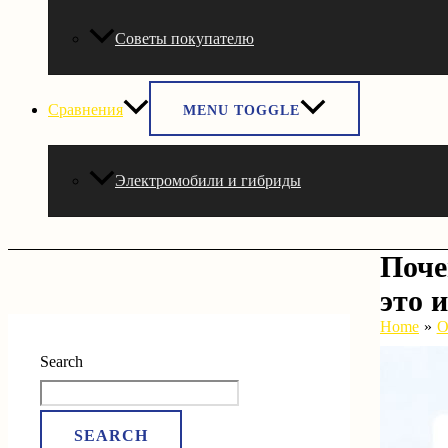
Советы покупателю
Сравнения
MENU TOGGLE
Электромобили и гибриды
Поче
это 
Home
О
Search
SEARCH