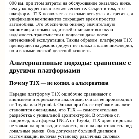
000 км, при этом затраты на обслуживание оказались ниже,
чем у конкурентов в том же сегменте. Секрет в том, что
платформа T1X позволяет легко заменить узлы и агрегаты, а
унификация компонентов сокращает время простоя
автомобиля. Это обеспечило бизнесу значительную
экономию, а отзывы водителей отмечают высокую
надёжность трансмиссии и подвески даже после
интенсивной эксплуатации. Таким образом, платформа T1X
преимущества демонстрирует не только в плане инженерии,
но и в коммерческой целесообразности.
Альтернативные подходы: сравнение с
другими платформами
Почему T1X — не копия, а альтернатива
Нередко платформу T1X ошибочно сравнивают с
японскими и корейскими аналогами, считая её производной
от Toyota или Hyundai. Однако при более глубоком анализе
становится очевидным, что T1X — самостоятельная
разработка с уникальной архитектурой. В отличие от,
например, платформы TNGA от Toyota, T1X ориентирована
не только на производительность, но и на адаптивность под
локальные рынки. Она допускает больший диапазон
кастомизации, включая установку различных силовых