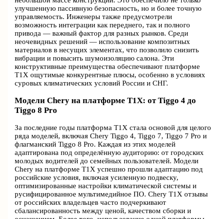
улучшенную пассивную безопасность, но и более точную
управляемость. Инженеры также предусмотрели
возможность интеграции как переднего, так и полного
привода — важный фактор для разных рынков. Среди
неочевидных решений — использование композитных
материалов в несущих элементах, что позволило снизить
вибрации и повысить шумоизоляцию салона. Эти
конструктивные преимущества обеспечивают платформе
T1X ощутимые конкурентные плюсы, особенно в условиях
суровых климатических условий России и СНГ.
Модели Chery на платформе T1X: от Tiggo 4 до
Tiggo 8 Pro
За последние годы платформа T1X стала основой для целого
ряда моделей, включая Chery Tiggo 4, Tiggo 7, Tiggo 7 Pro и
флагманский Tiggo 8 Pro. Каждая из этих моделей
адаптирована под определённую аудиторию: от городских
молодых водителей до семейных пользователей. Модели
Chery на платформе T1X успешно прошли адаптацию под
российские условия, включая усиленную подвеску,
оптимизированные настройки климатической системы и
русифицированное мультимедийное ПО. Chery T1X отзывы
от российских владельцев часто подчеркивают
сбалансированность между ценой, качеством сборки и
оснащением. Более того, использование одной платформы