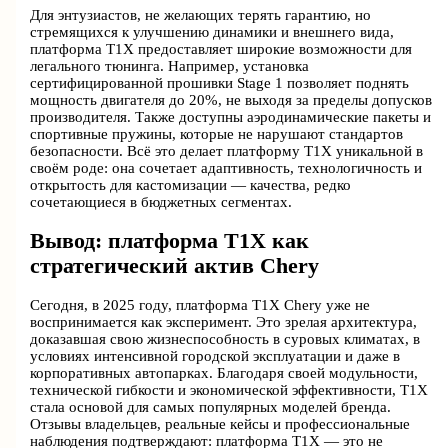
Для энтузиастов, не желающих терять гарантию, но
стремящихся к улучшению динамики и внешнего вида,
платформа T1X предоставляет широкие возможности для
легального тюнинга. Например, установка
сертифицированной прошивки Stage 1 позволяет поднять
мощность двигателя до 20%, не выходя за пределы допусков
производителя. Также доступны аэродинамические пакеты и
спортивные пружины, которые не нарушают стандартов
безопасности. Всё это делает платформу T1X уникальной в
своём роде: она сочетает адаптивность, технологичность и
открытость для кастомизации — качества, редко
сочетающиеся в бюджетных сегментах.
Вывод: платформа T1X как
стратегический актив Chery
Сегодня, в 2025 году, платформа T1X Chery уже не
воспринимается как эксперимент. Это зрелая архитектура,
доказавшая свою жизнеспособность в суровых климатах, в
условиях интенсивной городской эксплуатации и даже в
корпоративных автопарках. Благодаря своей модульности,
технической гибкости и экономической эффективности, T1X
стала основой для самых популярных моделей бренда.
Отзывы владельцев, реальные кейсы и профессиональные
наблюдения подтверждают: платформа T1X — это не