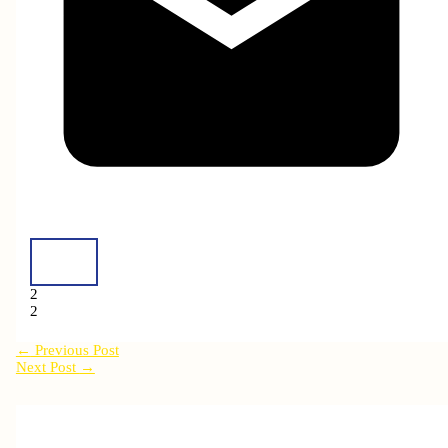
2
2
←
Previous Post
Next Post
→