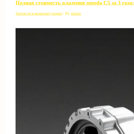
Полная стоимость владения omoda C5 за 3 года:
Запчасти и комплектующие
/ By
admin