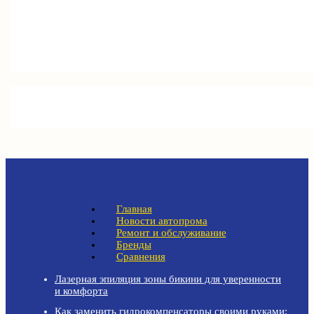
Главная
Новости автопрома
Ремонт и обслуживание
Бренды
Сравнения
Лазерная эпиляция зоны бикини для уверенности
и комфорта
Как заменить гидрокомпенсаторы своими руками: