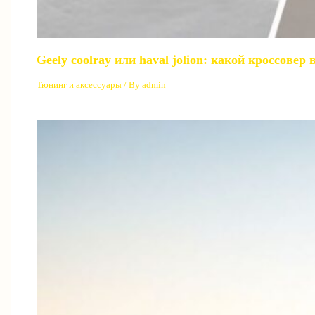
Geely coolray или haval jolion: какой кроссовер
Тюнинг и аксессуары
/ By
admin