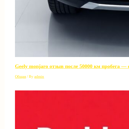
Geely monjaro отзыв после 50000 км пробега —
Общая
/ By
admin