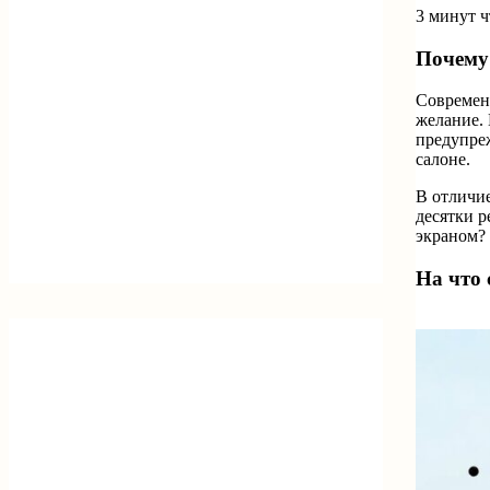
3 минут 
Почему
Современн
желание. 
предупреж
салоне.
В отличие
десятки р
экраном?
На что