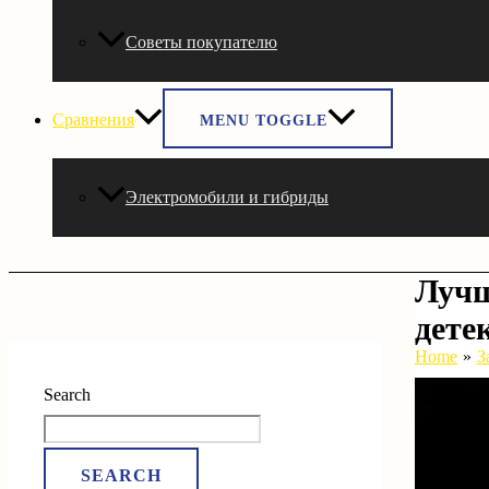
Советы покупателю
Сравнения
MENU TOGGLE
Электромобили и гибриды
Лучш
дете
Home
З
Search
SEARCH