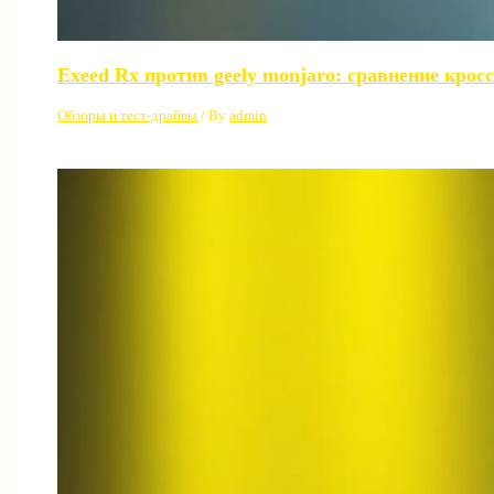
Exeed Rx против geely monjaro: сравнение крос
Обзоры и тест-драйвы
/ By
admin