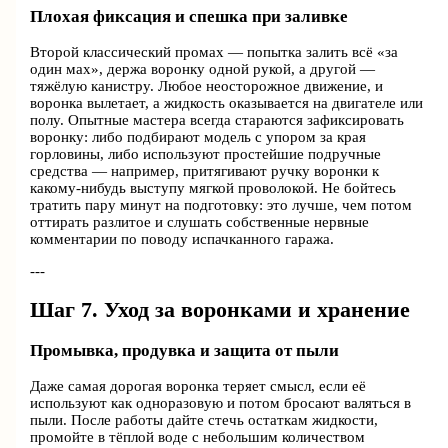
Плохая фиксация и спешка при заливке
Второй классический промах — попытка залить всё «за
один мах», держа воронку одной рукой, а другой —
тяжёлую канистру. Любое неосторожное движение, и
воронка вылетает, а жидкость оказывается на двигателе или
полу. Опытные мастера всегда стараются зафиксировать
воронку: либо подбирают модель с упором за края
горловины, либо используют простейшие подручные
средства — например, притягивают ручку воронки к
какому-нибудь выступу мягкой проволокой. Не бойтесь
тратить пару минут на подготовку: это лучше, чем потом
оттирать разлитое и слушать собственные нервные
комментарии по поводу испачканного гаража.
---
Шаг 7. Уход за воронками и хранение
Промывка, продувка и защита от пыли
Даже самая дорогая воронка теряет смысл, если её
используют как одноразовую и потом бросают валяться в
пыли. После работы дайте стечь остаткам жидкости,
промойте в тёплой воде с небольшим количеством