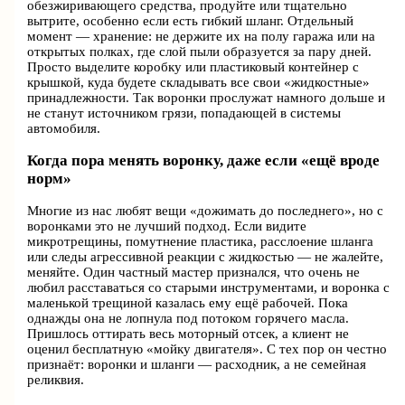
обезжиривающего средства, продуйте или тщательно
вытрите, особенно если есть гибкий шланг. Отдельный
момент — хранение: не держите их на полу гаража или на
открытых полках, где слой пыли образуется за пару дней.
Просто выделите коробку или пластиковый контейнер с
крышкой, куда будете складывать все свои «жидкостные»
принадлежности. Так воронки прослужат намного дольше и
не станут источником грязи, попадающей в системы
автомобиля.
Когда пора менять воронку, даже если «ещё вроде
норм»
Многие из нас любят вещи «дожимать до последнего», но с
воронками это не лучший подход. Если видите
микротрещины, помутнение пластика, расслоение шланга
или следы агрессивной реакции с жидкостью — не жалейте,
меняйте. Один частный мастер признался, что очень не
любил расставаться со старыми инструментами, и воронка с
маленькой трещиной казалась ему ещё рабочей. Пока
однажды она не лопнула под потоком горячего масла.
Пришлось оттирать весь моторный отсек, а клиент не
оценил бесплатную «мойку двигателя». С тех пор он честно
признаёт: воронки и шланги — расходник, а не семейная
реликвия.