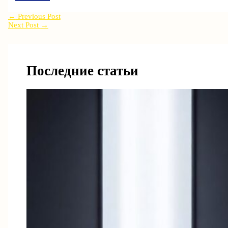
←
Previous Post
Next Post
→
Последние статьи