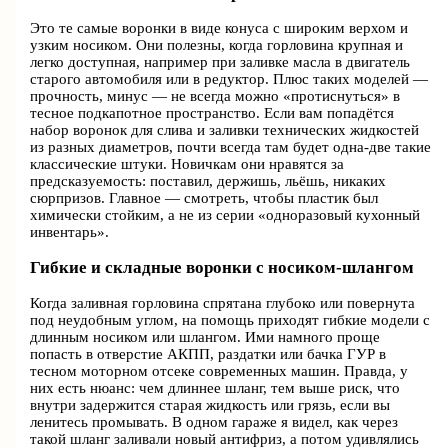
Это те самые воронки в виде конуса с широким верхом и
узким носиком. Они полезны, когда горловина крупная и
легко доступная, например при заливке масла в двигатель
старого автомобиля или в редуктор. Плюс таких моделей —
прочность, минус — не всегда можно «протиснуться» в
тесное подкапотное пространство. Если вам попадётся
набор воронок для слива и заливки технических жидкостей
из разных диаметров, почти всегда там будет одна-две такие
классические штуки. Новичкам они нравятся за
предсказуемость: поставил, держишь, льёшь, никаких
сюрпризов. Главное — смотреть, чтобы пластик был
химически стойким, а не из серии «одноразовый кухонный
инвентарь».
Гибкие и складные воронки с носиком-шлангом
Когда заливная горловина спрятана глубоко или повернута
под неудобным углом, на помощь приходят гибкие модели с
длинным носиком или шлангом. Ими намного проще
попасть в отверстие АКПП, раздатки или бачка ГУР в
тесном моторном отсеке современных машин. Правда, у
них есть нюанс: чем длиннее шланг, тем выше риск, что
внутри задержится старая жидкость или грязь, если вы
ленитесь промывать. В одном гараже я видел, как через
такой шланг заливали новый антифриз, а потом удивлялись