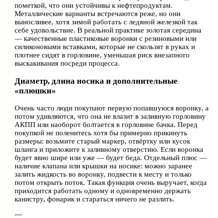
пометкой, что они устойчивы к нефтепродуктам.
Металлические варианты встречаются реже, но они
выносливее, хотя зимой работать с ледяной железкой так
себе удовольствие. В реальной практике золотая середина
— качественные пластиковые воронки с резиновыми или
силиконовыми вставками, которые не скользят в руках и
плотнее сидят в горловине, уменьшая риск внезапного
выскакивания посреди процесса.
Диаметр, длина носика и дополнительные
«плюшки»
Очень часто люди покупают первую попавшуюся воронку, а
потом удивляются, что она не влазит в заливную горловину
АКПП или наоборот болтается в горловине бачка. Перед
покупкой не поленитесь хотя бы примерно прикинуть
размеры: возьмите старый маркер, отвёртку или кусок
шланга и приложите к заливному отверстию. Если воронка
будет явно шире или уже — будет беда. Отдельный плюс —
наличие клапана или крышки на носике: можно заранее
залить жидкость во воронку, подвести к месту и только
потом открыть поток. Такая функция очень выручает, когда
приходится работать одному и одновременно держать
канистру, фонарик и стараться ничего не разлить.
---