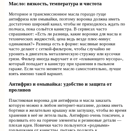
Масло: вязкость, температура и чистота
Моторное и трансмиссионное масла гораздо гуще
антифриза или омывайки, поэтому воронка должна иметь
достаточно широкий канал, чтобы не приходилось ждать по
полчаса, пока сольётся канистра. В сервисах часто
спрашивают: «Есть ли разница, какие воронки для масла и
технических жидкостей, цена ведь везде плюс-минус
одинаковая?» Разница есть в форме: масляные воронки
часто делают с сеткой-фильтром, чтобы случайно не
уронить в двигатель металлическую стружку или кусочки
грязи. Фильтр иногда выручает и от «плавающего мусора»,
который попадает в канистру при хранении в пыльном
гараже. Если часто меняете масло самостоятельно, лучше
взять именно такой вариант.
Антифриз и омывайка: удобство и защита от
проливов
Пластиковая воронка для антифриза и масла заказать
которую можно в любом интернет-магазине, должна иметь
бортики и желательно крышку или заглушку, чтобы во время
хранения в неё не летела пыль. Антифриз очень токсичен, а
проливать его на горячие элементы и резиновые детали —
плохая идея. Новички часто пользуются «родными»
горлышками от канистры, пытаясь подлезть к