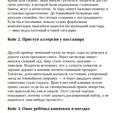
Кровь шла сильно, люди начали суетиться. Водитель достал
свою аптечку, в которой были нормальные стерильные
бинты, жгут и антисептик. За пару минут наложил повязку и
остановил кровотечение. До ближайшей больницы они
доехали спокойно, без потери сознания у пострадавшего.
Если бы в багажнике лежала только формальная
комплектация, максимум нашёлся бы маленький пластырь
— явно недостаточный в такой ситуации.
Кейс 2. Приступ аллергии у пассажира
Другой пример: компания ехала на море, одна из девушек в
дороге съела ореховую смесь. Через несколько минут
начался сильный зуд, лицо стало отекать, дыхание —
тяжелым. Водитель вспомнил, что у супруги аллергия, и
заранее держит в машине антигистаминный препарат.
Таблетка, дополнительный контроль состояния, ускоренный
заезд на ближайшую заправку — и через двадцать минут
симптомы стали спадать. Врач в местной клинике потом
прямо сказал: если бы не своевременный прием лекарства,
они приехали бы уже в скорой. Этот случай хорошо
показывает, почему стоит держать расширенный набор, а не
надеяться «как‑нибудь пронесёт».
Кейс 3. Ожог ребёнка кипятком в поездке