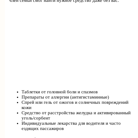
член семьи смог найти нужное средство даже без вас.
Таблетки от головной боли и спазмов
Препараты от аллергии (антигистаминные)
Спрей или гель от ожогов и солнечных повреждений
кожи
Средство от расстройства желудка и активированный
уголь/сорбент
Индивидуальные лекарства для водителя и часто
ездящих пассажиров