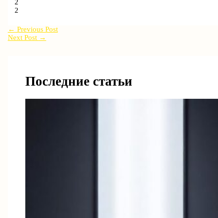
2
2
←
Previous Post
Next Post
→
Последние статьи