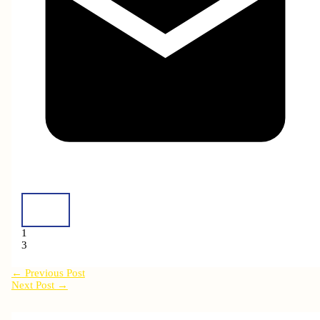
1
3
←
Previous Post
Next Post
→