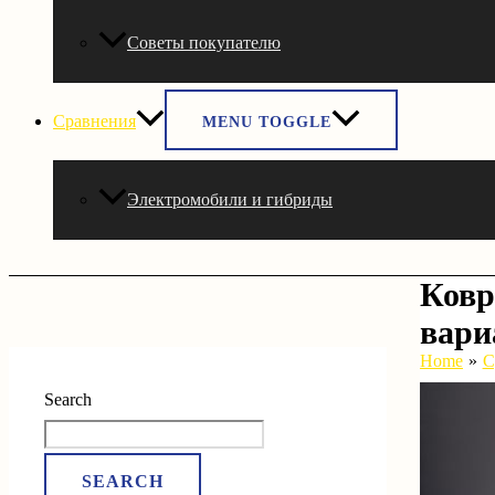
Советы покупателю
Сравнения
MENU TOGGLE
Электромобили и гибриды
Ковр
вари
Home
С
Search
SEARCH