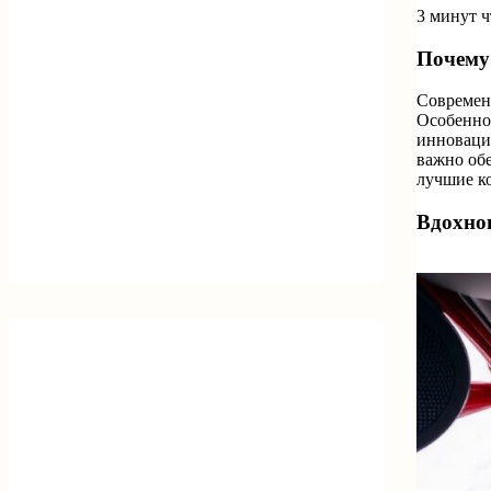
3 минут 
Почему
Современн
Особенно 
инноваци
важно об
лучшие ко
Вдохно