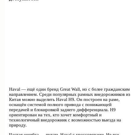
Haval — ещё один бренд Great Wall, но с более гражданским
направлением. Среди популярных рамных внедорожников из
Китая можно выделить Haval H9. Он построен на раме,
оснащён системой полного привода с понижающей
передачей и блокировкой заднего дифференциала. H9
ориентирован на тех, кто хочет комфортный и
технологичный внедорожник с возможностью выезда на
природу.
Частая ошибка — путать Haval с кроссоверами. Не все