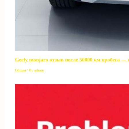
Geely monjaro отзыв после 50000 км пробега —
Общая
/ By
admin