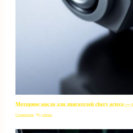
Моторное масло для двигателей chery acteco —
Сравнения
/ By
admin