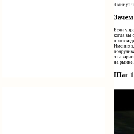
4 минут 
Зачем
Если упро
когда вы 
происходи
Именно зд
подрулива
от аварии
на рынке.
Шаг 1