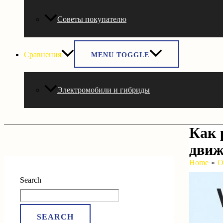
Советы покупателю
Сравнения
MENU TOGGLE
Электромобили и гибриды
Как 
движ
Home
О
Search
SEARCH