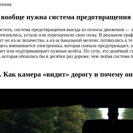
чтения
 вообще нужна система предотвращения 
стить, система предотвращения выезда из полосы движения — это
отвлеклись, устали или переоценили свои силы. В реальном траф
т не из-за лихачества, а из‑за банальной мелочи: потянулись к т
есь вмешивается электроника, которая сначала предупреждает, а
ет или подтормаживает нужные колёса. По сути, это дешёвый с
, которая обошлась бы в десятки раз дороже, чем любая система
. Как камера «видит» дорогу и почему о