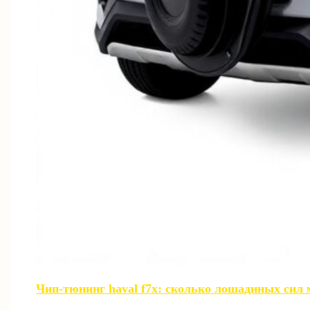
Чип-тюнинг haval f7x: сколько лошадиных сил 