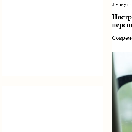
3 минут 
Настр
персп
Соврем