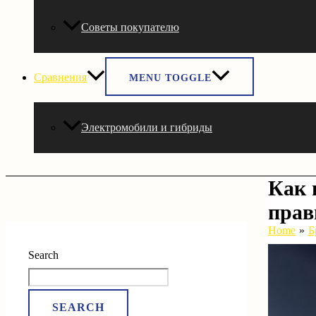
Советы покупателю
Сравнения
MENU TOGGLE
Электромобили и гибриды
Как 
прав
Home
Б
Search
SEARCH