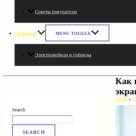
Советы покупателю
Сравнения
MENU TOGGLE
Электромобили и гибриды
Как 
экра
Home
Н
Search
SEARCH