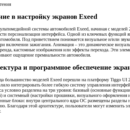
чтения
ние в настройку экранов Exeed
ультимедийной системы автомобилей Exeed, начиная с моделей 
сти персонализации интерфейса. Одной из ключевых функций яв
втомобиля. Под приветствием понимается визуальное и/или зву
при включении зажигания. Анимация – это динамическое визуал
ренда, кастомные изображения или эффекты перехода. Эти элем
ливают ощущение премиальности автомобиля.
ектура и программное обеспечение экра
да большинство моделей Exeed перешли на платформу Tiggo UI 2.
лило интегрировать более гибкую систему управления интерфей
са условно разделена на три уровня: базовый (основные функци
) и системный (настройки прошивки, визуального оформления и
нные блоки: внутри центрального ядра ОС размещены разделы на
ю. Благодаря этой архитектуре, пользователи могут изменить э
.