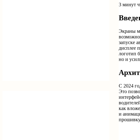
3 минут 
Введе
Экраны м
возможно
запуске а
дисплее 
логотип б
но и уси
Архит
С 2024 го
Это позво
интерфей
водителей
как вложе
и анимаци
прошивку