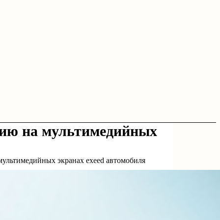
цию на мультимедийных
мультимедийных экранах exeed автомобиля