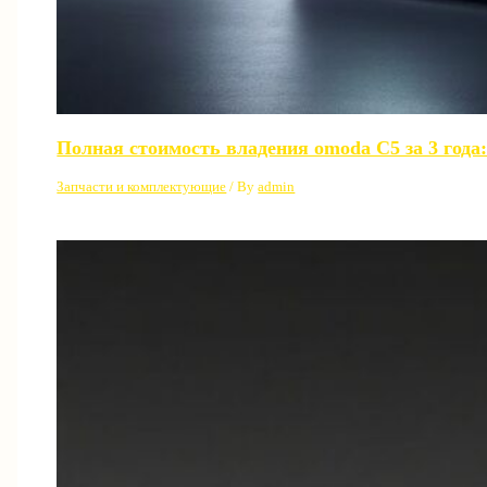
Полная стоимость владения omoda C5 за 3 года:
Запчасти и комплектующие
/ By
admin