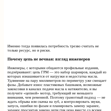
Именно тогда появилась потребность трезво считать не
только ресурс, но и риски.
Почему цепь не вечная: взгляд инженеров
Инженеры, с которыми общаются профильные издания,
подчёркивают: цепь ГРМ — это набор шарниров, каждый из
которых изнашивается от нагрузки и недостатка масла.
Удлинение на пару миллиметров по периметру уже смещает
фазы. Добавьте износ пластиковых башмаков, возможные
закоксовки в каналах подачи масла к натяжителю, и вы
получите «цепной» мотор, требующий не меньшего
внимания, чем ременной. Поэтому грамотный подход — не
ждать обрыва или скачка на зуб, а контролировать звуки,
запуск, ошибки по фазам и планировать замену заранее,
заранее просчитав замена цепи грм цена вместе со всеми