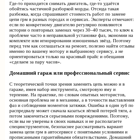
Где‑то приходится снимать двигатель, где‑то удаётся
обойтись частичной разборкой морды. Отсюда такая
разбежка, когда спрашивают стоимость работ по замене
цепи грм в разных городах и сервисах. Эксперты отмечают:
если по конкретному двигателю регулярно появляются
истории о повторных заменах через 30–40 тысяч, то ключ к
проблеме часто в неправильной установке фаз, экономии на
комплекте или игнорировании изношенных звёзд. Поэтому
перед тем как соглашаться на ремонт, полезно найти отзывы
именно по вашему мотору и выбранному сервису, а не
ориентироваться только на красивый прайс и обещания
«сделаем за пару часов».
Домашний гараж или профессиональный сервис
С теоретической точки зрения заменить цепь можно и в
гараже, имея набор инструмента, смотровую яму и
терпение. На практике, по словам опытных мотористов,
основная проблема не в механике, а в точности выставления
фаз и соблюдении моментов затяжки. Ошибка в один зуб по
распредвалу может сначала казаться лёгкой потерей тяги, а
потом закончиться серьезными повреждениями. Поэтому,
если вы не уверены в своих навыках и не располагаете
специнструментом, безопаснее рассматривать вариант
замена цепи грм в автосервисе с понятными условиями и
прописанными гарантийными обязательствами. Домашний