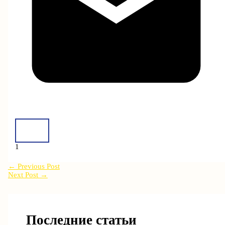
1
←
Previous Post
Next Post
→
Последние статьи