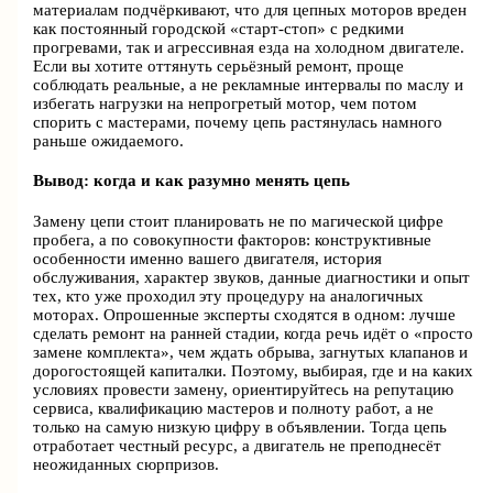
материалам подчёркивают, что для цепных моторов вреден
как постоянный городской «старт‑стоп» с редкими
прогревами, так и агрессивная езда на холодном двигателе.
Если вы хотите оттянуть серьёзный ремонт, проще
соблюдать реальные, а не рекламные интервалы по маслу и
избегать нагрузки на непрогретый мотор, чем потом
спорить с мастерами, почему цепь растянулась намного
раньше ожидаемого.
Вывод: когда и как разумно менять цепь
Замену цепи стоит планировать не по магической цифре
пробега, а по совокупности факторов: конструктивные
особенности именно вашего двигателя, история
обслуживания, характер звуков, данные диагностики и опыт
тех, кто уже проходил эту процедуру на аналогичных
моторах. Опрошенные эксперты сходятся в одном: лучше
сделать ремонт на ранней стадии, когда речь идёт о «просто
замене комплекта», чем ждать обрыва, загнутых клапанов и
дорогостоящей капиталки. Поэтому, выбирая, где и на каких
условиях провести замену, ориентируйтесь на репутацию
сервиса, квалификацию мастеров и полноту работ, а не
только на самую низкую цифру в объявлении. Тогда цепь
отработает честный ресурс, а двигатель не преподнесёт
неожиданных сюрпризов.