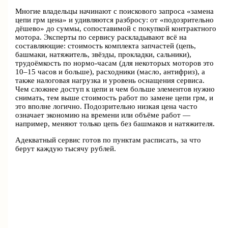
Многие владельцы начинают с поискового запроса «замена
цепи грм цена» и удивляются разбросу: от «подозрительно
дёшево» до суммы, сопоставимой с покупкой контрактного
мотора. Эксперты по сервису раскладывают всё на
составляющие: стоимость комплекта запчастей (цепь,
башмаки, натяжитель, звёзды, прокладки, сальники),
трудоёмкость по нормо‑часам (для некоторых моторов это
10–15 часов и больше), расходники (масло, антифриз), а
также налоговая нагрузка и уровень оснащения сервиса.
Чем сложнее доступ к цепи и чем больше элементов нужно
снимать, тем выше стоимость работ по замене цепи грм, и
это вполне логично. Подозрительно низкая цена часто
означает экономию на времени или объёме работ —
например, меняют только цепь без башмаков и натяжителя.
Адекватный сервис готов по пунктам расписать, за что
берут каждую тысячу рублей.