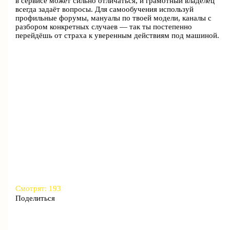
в сервисе может сильно отличаться, и грамотный владелец
всегда задаёт вопросы. Для самообучения используй
профильные форумы, мануалы по твоей модели, каналы с
разбором конкретных случаев — так ты постепенно
перейдёшь от страха к уверенным действиям под машиной.
Смотрят:
193
Поделиться