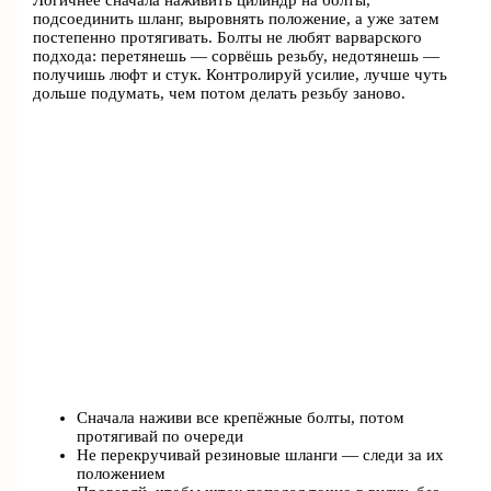
Логичнее сначала наживить цилиндр на болты,
подсоединить шланг, выровнять положение, а уже затем
постепенно протягивать. Болты не любят варварского
подхода: перетянешь — сорвёшь резьбу, недотянешь —
получишь люфт и стук. Контролируй усилие, лучше чуть
дольше подумать, чем потом делать резьбу заново.
Сначала наживи все крепёжные болты, потом
протягивай по очереди
Не перекручивай резиновые шланги — следи за их
положением