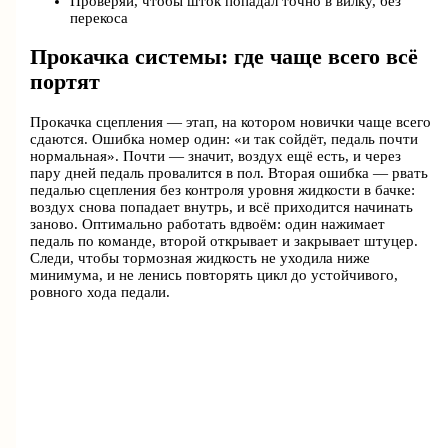
Проверяй, чтобы шток попадал точно в вилку, без
перекоса
Прокачка системы: где чаще всего всё
портят
Прокачка сцепления — этап, на котором новички чаще всего
сдаются. Ошибка номер один: «и так сойдёт, педаль почти
нормальная». Почти — значит, воздух ещё есть, и через
пару дней педаль провалится в пол. Вторая ошибка — рвать
педалью сцепления без контроля уровня жидкости в бачке:
воздух снова попадает внутрь, и всё приходится начинать
заново. Оптимально работать вдвоём: один нажимает
педаль по команде, второй открывает и закрывает штуцер.
Следи, чтобы тормозная жидкость не уходила ниже
минимума, и не ленись повторять цикл до устойчивого,
ровного хода педали.