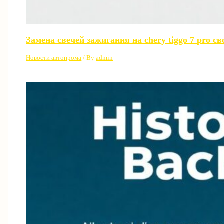
Замена свечей зажигания на chery tiggo 7 pro 
Новости автопрома
/ By
admin