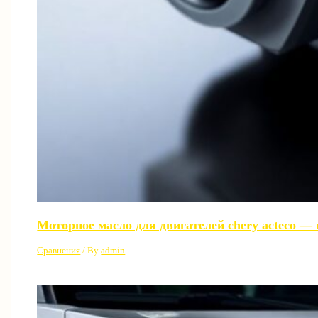
Моторное масло для двигателей chery acteco —
Сравнения
/ By
admin